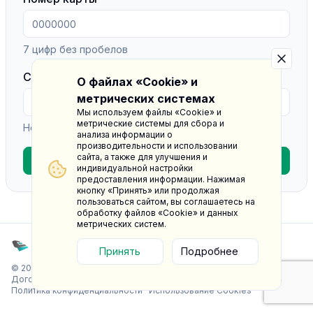
7 цифр без пробелов
Сумма пополнения, ₽
О файлах «Cookie» и
метрических системах
Мы используем файлы «Cookie» и
метрические системы для сбора и
Не более 14 500 рублей
анализа информации о
производительности и использовании
сайта, а также для улучшения и
Пополнить баланс
индивидуальной настройки
предоставления информации. Нажимая
кнопку «Принять» или продолжая
пользоваться сайтом, вы соглашаетесь на
обработку файлов «Cookie» и данных
метрических систем.
Принять
Подробнее
© 2026. Единая связь. Все права защищены.
Договор оферты
·
Согласие на обработку персональных данных
·
Политика конфиденциальности
·
Использование Cookies