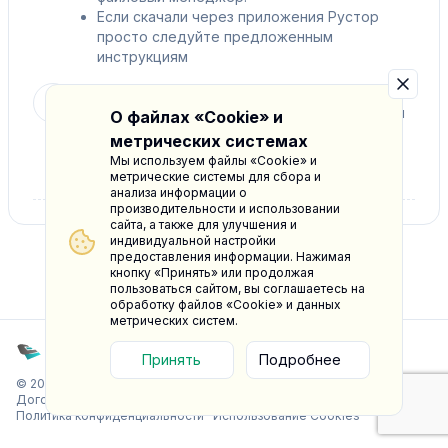
Если скачали через приложения Рустор
просто следуйте предложенным
инструкциям
Запустите приложение Единая связь Softphone
3
с ярлыка на рабочем столе и можете сразу им
О файлах «Cookie» и
пользоваться. В правом верхнем углу есть
метрических системах
кнопка в виде треугольника, если вам нужны
Мы используем файлы «Cookie» и
настройки.
метрические системы для сбора и
анализа информации о
производительности и использовании
сайта, а также для улучшения и
индивидуальной настройки
предоставления информации. Нажимая
кнопку «Принять» или продолжая
пользоваться сайтом, вы соглашаетесь на
обработку файлов «Cookie» и данных
метрических систем.
Принять
Подробнее
© 2026. Единая связь. Все права защищены.
Договор оферты
·
Согласие на обработку персональных данных
·
Политика конфиденциальности
·
Использование Cookies